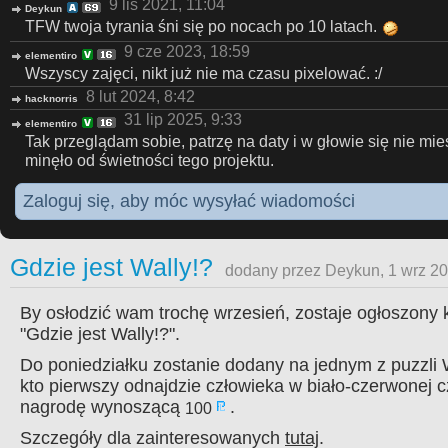
9 lis 2021, 11:04
Deykun
TFW twoja tyrania śni się po nocach po 10 latach.
9 cze 2023, 18:59
elementiro
Wszyscy zajęci, nikt już nie ma czasu pixelować. :/
8 lut 2024, 8:42
hacknorris
31 lip 2025, 9:33
elementiro
Tak przeglądam sobie, patrzę na daty i w głowie się nie mieśc
minęło od świetności tego projektu.
Zaloguj się, aby móc wysyłać wiadomości
Gdzie jest Wally!?
dodany przez Deykun, 1 wrz 20
By osłodzić wam trochę wrzesień, zostaje ogłoszony 
"Gdzie jest Wally!?".
Do poniedziałku zostanie dodany na jednym z puzzli W
kto pierwszy odnajdzie człowieka w biało-czerwonej c
nagrodę wynoszącą
.
100
Szczegóły dla zainteresowanych
tutaj
.