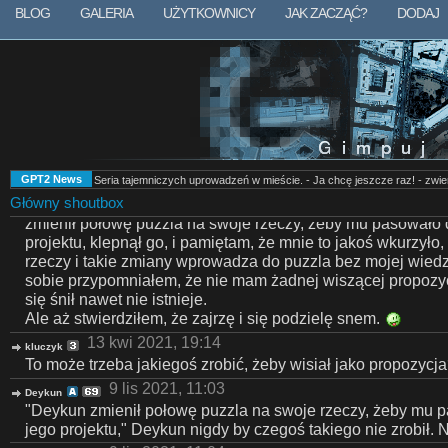
21 lip 2020, 6:16
BLOG
GALERIA
UŻYTKOWNICY
JAK ZACZĄĆ?
DODAJ
Deykun
Nie mogę go znaleźć niestety.
7 gru 2020, 22:36
kluczyk
niestety projekt mostu niechcący usunąłem wraz z reinstala
7 gru 2020, 22:38
kluczyk
jedyne miejsce gdzie może może on być jest w wiadomości 
gimpuj
9 kwi 2021, 21:27
elementiro
GPT2 News
Seria tajemniczych uprowadzeń w mieście. - Ja chcę jeszcze raz! - zwi
Śniło mi się GPT. W tym śnie przyszedłem, żeby dokończyć 
Główny shoutbox
wisiał jako propozycja od paru miesięcy, a jak przyszedłem
zmienił połowę puzzla na swoje rzeczy, żeby mu pasowało 
projektu, klepnął go, i pamiętam, że mnie to jakoś wkurzyło
rzeczy i takie zmiany wprowadza do puzzla bez mojej wiedzy
sobie przypomniałem, że nie mam żadnej wiszącej propozycj
się śnił nawet nie istnieje.
Ale aż stwierdziłem, że zajrzę i się podzielę snem.
13 kwi 2021, 19:14
kluczyk
To może trzeba jakiegoś zrobić, żeby wisiał jako propozycj
9 lis 2021, 11:03
Deykun
"Deykun zmienił połowę puzzla na swoje rzeczy, żeby mu 
jego projektu," Deykun nigdy by czegoś takiego nie zrobił. N