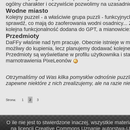
ogólny charakter i oczywiście pozwolimy na uzasadni
Wodne miasto
Kolejny puzzel - a właściwie grupa puzzli - funkcyjnyc
sprawdź, co mają do zaoferowania wodni osadnicy... 
kolejna funkcjonalność dodana do GPT, a mianowicie
Przedmioty
DaFFy właśnie nad tym pracuje. Obecnie istnieje w mi
możliwy do kupienia, lecz planujemy dodawać kolejn
Przedmioty są wyświetlane w profilu użytkownika i st
marnotrawienia PixeLeonów
Otrzymaliśmy od Was kilka pomysłów odnośnie puzzli 
zapewne niektóre z nich zrealizujemy, ale na razie n
Strona:
1
2
3
O ile nie jest to stwierdzone inaczej, wszystkie mater
na
licencji Creative Commons Uznanie autorstwa-U