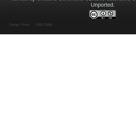
Unported
.
Design:
Pevel
CMS: Daffy