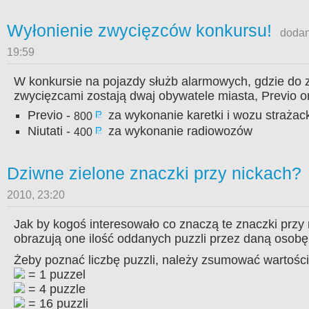
Wyłonienie zwycięzców konkursu!
dodany
19:59
W konkursie na pojazdy służb alarmowych, gdzie do 
zwycięzcami zostają dwaj obywatele miasta, Previo or
Previo -
za wykonanie karetki i wozu strażac
800
Niutati -
za wykonanie radiowozów
400
Dziwne zielone znaczki przy nickach?
2010, 23:20
Jak by kogoś interesowało co znaczą te znaczki przy
obrazują one ilość oddanych puzzli przez daną osob
Żeby poznać liczbę puzzli, należy zsumować wartośc
= 1 puzzel
= 4 puzzle
= 16 puzzli